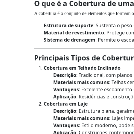
O que é a Cobertura de um
A cobertura é o conjunto de elementos que formam o 
Estrutura de suporte
: Sustenta o peso
Material de revestimento
: Protege con
Sistema de drenagem
: Permite o esco
Principais Tipos de Cobertu
Cobertura em Telhado Inclinado
Descrição
: Tradicional, com planos
Materiais mais comuns
: Telhas ce
Vantagens
: Excelente escoamento d
Aplicação
: Residências e construçõ
Cobertura em Laje
Descrição
: Estrutura plana, geralm
Materiais mais comuns
: Lajes im
Vantagens
: Estilo moderno, pode 
Aplicação
: Construções contempor