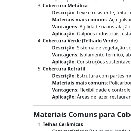
Cobertura Metálica
Descrição
: Leve e resistente, feita
Materiais mais comuns
: Aço galv
Vantagens
: Agilidade na instalação
Aplicação
: Galpões industriais, est
Cobertura Verde (Telhado Verde)
Descrição
: Sistema de vegetação 
Vantagens
: Isolamento térmico, a
Aplicação
: Construções sustentáve
Cobertura Retrátil
Descrição
: Estrutura com partes m
Materiais mais comuns
: Policarbo
Vantagens
: Flexibilidade e control
Aplicação
: Áreas de lazer, restauran
Materiais Comuns para Cob
Telhas Cerâmicas