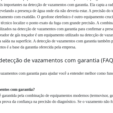
s importantes na detecção de vazamentos com garantia. Ela capta a radi
evelando a presença de água onde ela não deveria estar. A precisão do 
azamento com exatidão. O geofone eletrônico é outro equipamento cruc
 técnico localize o ponto exato da fuga com grande precisão. A combin
lizados na detecção de vazamentos com garantia para confirmar a prese
reador de gás traçador é um equipamento utilizado na detecção de vazam
a saída na superfície. A detecção de vazamentos com garantia também po
tos é a base da garantia oferecida pela empresa.
detecção de vazamentos com garantia (FAQ
vazamentos com garantia para ajudar você a entender melhor como funci
mentos com garantia?
é garantida pela combinação de equipamentos modernos (termovisor, ge
 a prova da confiança na precisão do diagnóstico. Se o vazamento não fo