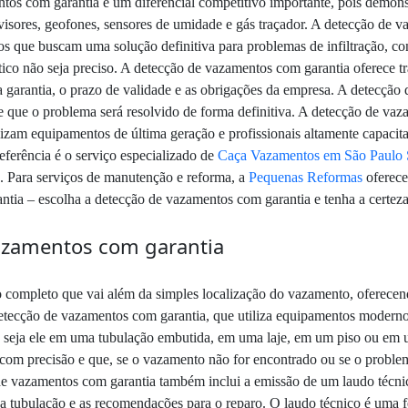
ntos com garantia é um diferencial competitivo importante, pois demon
isores, geofones, sensores de umidade e gás traçador. A detecção de va
s que buscam uma solução definitiva para problemas de infiltração, con
ico não seja preciso. A detecção de vazamentos com garantia oferece tra
 garantia, o prazo de validade e as obrigações da empresa. A detecção
nte que o problema será resolvido de forma definitiva. A detecção de va
ilizam equipamentos de última geração e profissionais altamente capaci
eferência é o serviço especializado de
Caça Vazamentos em São Paulo 
na. Para serviços de manutenção e reforma, a
Pequenas Reformas
oferece
ntia – escolha a detecção de vazamentos com garantia e tenha a certeza
vazamentos com garantia
completo que vai além da simples localização do vazamento, oferecendo
detecção de vazamentos com garantia, que utiliza equipamentos modern
 seja ele em uma tubulação embutida, em uma laje, em um piso ou em u
com precisão e que, se o vazamento não for encontrado ou se o problema 
o de vazamentos com garantia também inclui a emissão de um laudo téc
 da tubulação e as recomendações para o reparo. O laudo técnico é uma 