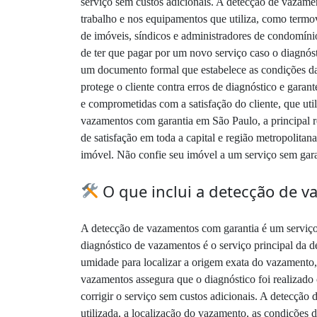
serviço sem custos adicionais. A detecção de vazame
trabalho e nos equipamentos que utiliza, como termov
de imóveis, síndicos e administradores de condomínio
de ter que pagar por um novo serviço caso o diagnóst
um documento formal que estabelece as condições da
protege o cliente contra erros de diagnóstico e gara
e comprometidas com a satisfação do cliente, que ut
vazamentos com garantia em São Paulo, a principal r
de satisfação em toda a capital e região metropolita
imóvel. Não confie seu imóvel a um serviço sem gara
O que inclui a detecção de 
A detecção de vazamentos com garantia é um serviço 
diagnóstico de vazamentos é o serviço principal da 
umidade para localizar a origem exata do vazamento,
vazamentos assegura que o diagnóstico foi realizado 
corrigir o serviço sem custos adicionais. A detecçã
utilizada, a localização do vazamento, as condições