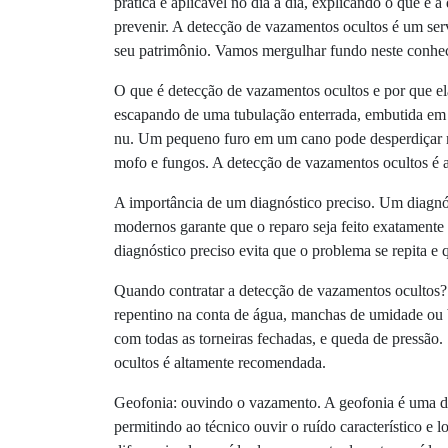
prática e aplicável no dia a dia, explicando o que é 
prevenir. A detecção de vazamentos ocultos é um ser
seu patrimônio. Vamos mergulhar fundo neste conhe
O que é detecção de vazamentos ocultos e por que el
escapando de uma tubulação enterrada, embutida em pa
nu. Um pequeno furo em um cano pode desperdiçar mil
mofo e fungos. A detecção de vazamentos ocultos é a
A importância de um diagnóstico preciso. Um diagnó
modernos garante que o reparo seja feito exatamente
diagnóstico preciso evita que o problema se repita e
Quando contratar a detecção de vazamentos ocultos?
repentino na conta de água, manchas de umidade ou 
com todas as torneiras fechadas, e queda de pressão.
ocultos é altamente recomendada.
Geofonia: ouvindo o vazamento. A geofonia é uma das
permitindo ao técnico ouvir o ruído característico e 