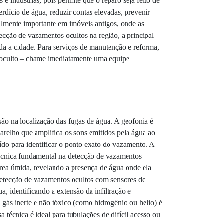
e indústrias, pois permite que o reparo seja feito de
dício de água, reduzir contas elevadas, prevenir
ialmente importante em imóveis antigos, onde as
ecção de vazamentos ocultos na região, a principal
da a cidade. Para serviços de manutenção e reforma,
 oculto – chame imediatamente uma equipe
ão na localização das fugas de água. A geofonia é
parelho que amplifica os sons emitidos pela água ao
ído para identificar o ponto exato do vazamento. A
técnica fundamental na detecção de vazamentos
 área úmida, revelando a presença de água onde ela
A detecção de vazamentos ocultos com sensores de
, identificando a extensão da infiltração e
gás inerte e não tóxico (como hidrogênio ou hélio) é
 técnica é ideal para tubulações de difícil acesso ou