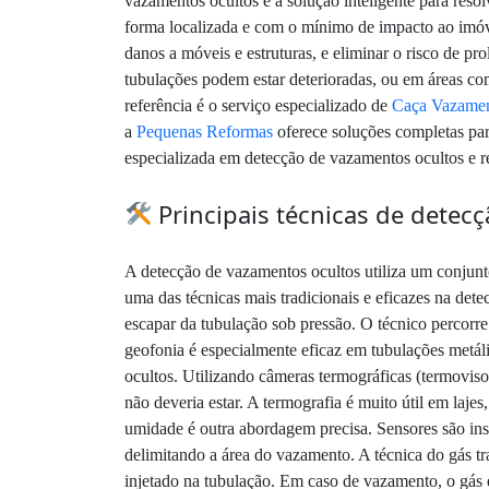
vazamentos ocultos é a solução inteligente para reso
forma localizada e com o mínimo de impacto ao imóve
danos a móveis e estruturas, e eliminar o risco de p
tubulações podem estar deterioradas, ou em áreas com
referência é o serviço especializado de
Caça Vazamen
a
Pequenas Reformas
oferece soluções completas pa
especializada em detecção de vazamentos ocultos e r
Principais técnicas de detec
A detecção de vazamentos ocultos utiliza um conjunt
uma das técnicas mais tradicionais e eficazes na det
escapar da tubulação sob pressão. O técnico percorre
geofonia é especialmente eficaz em tubulações metál
ocultos. Utilizando câmeras termográficas (termovisor
não deveria estar. A termografia é muito útil em laje
umidade é outra abordagem precisa. Sensores são inse
delimitando a área do vazamento. A técnica do gás t
injetado na tubulação. Em caso de vazamento, o gás es