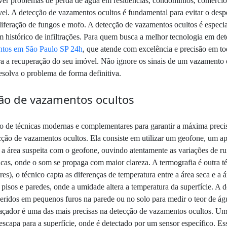
lver problemas de perda de água em residências, condomínios, comércios 
l. A detecção de vazamentos ocultos é fundamental para evitar o desper
roliferação de fungos e mofo. A detecção de vazamentos ocultos é espec
 histórico de infiltrações. Para quem busca a melhor tecnologia em det
tos em São Paulo SP 24h
, que atende com excelência e precisão em to
ra a recuperação do seu imóvel. Não ignore os sinais de um vazamento
esolva o problema de forma definitiva.
ção de vazamentos ocultos
o de técnicas modernas e complementares para garantir a máxima precis
ecção de vazamentos ocultos. Ela consiste em utilizar um geofone, um a
 a área suspeita com o geofone, ouvindo atentamente as variações de ru
icas, onde o som se propaga com maior clareza. A termografia é outra 
es), o técnico capta as diferenças de temperatura entre a área seca e a
s, pisos e paredes, onde a umidade altera a temperatura da superfície. 
ridos em pequenos furos na parede ou no solo para medir o teor de água
raçador é uma das mais precisas na detecção de vazamentos ocultos. Um 
capa para a superfície, onde é detectado por um sensor específico. Essa