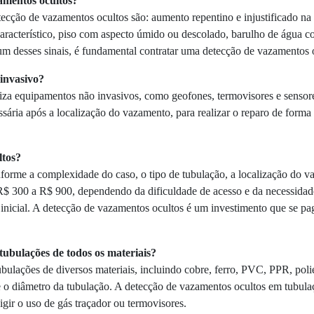
amentos ocultos?
etecção de vazamentos ocultos são: aumento repentino e injustificado 
aracterístico, piso com aspecto úmido ou descolado, barulho de água c
um desses sinais, é fundamental contratar uma detecção de vazamentos 
 invasivo?
iza equipamentos não invasivos, como geofones, termovisores e senso
ssária após a localização do vazamento, para realizar o reparo de forma
ltos?
forme a complexidade do caso, o tipo de tubulação, a localização do va
 R$ 300 a R$ 900, dependendo da dificuldade de acesso e da necessidad
nicial. A detecção de vazamentos ocultos é um investimento que se pa
tubulações de todos os materiais?
bulações de diversos materiais, incluindo cobre, ferro, PVC, PPR, poli
e o diâmetro da tubulação. A detecção de vazamentos ocultos em tubula
ir o uso de gás traçador ou termovisores.