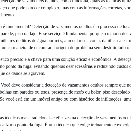
a detecção de vazamentos ocultos, como funciona, quais as técnicas utili
viço que pode parecer complexo, mas com as informações corretas, voc
cimento.
a é fundamental? Detecção de vazamentos ocultos é o processo de local
rede, piso ou laje. Esse serviço é fundamental porque a maioria dos va
hares de litros de água por mês, aumentar sua conta, danificar a estr
 única maneira de encontrar a origem do problema sem destruir todo o 
stico preciso é a chave para uma solução eficaz e econômica. A detec
 no ponto da fuga, evitando quebras desnecessárias e reduzindo custos
 que os danos se agravem.
 Você deve considerar a detecção de vazamentos ocultos sempre que no
bolhas em paredes ou tetos, presença de mofo ou bolor, piso descolad
 Se você está em um imóvel antigo ou com histórico de infiltrações, u
 técnicas mais tradicionais e eficazes na detecção de vazamentos ocul
localizar o ponto da fuga. É uma técnica que exige treinamento e experiê