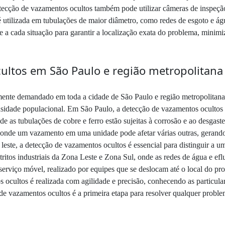
ecção de vazamentos ocultos também pode utilizar câmeras de inspeção,
 é utilizada em tubulações de maior diâmetro, como redes de esgoto e á
e a cada situação para garantir a localização exata do problema, minim
ultos em São Paulo e região metropolitana
ente demandado em toda a cidade de São Paulo e região metropolitana,
densidade populacional. Em São Paulo, a detecção de vazamentos ocultos
nde as tubulações de cobre e ferro estão sujeitas à corrosão e ao desga
 onde um vazamento em uma unidade pode afetar várias outras, gerando 
 leste, a detecção de vazamentos ocultos é essencial para distinguir a
tritos industriais da Zona Leste e Zona Sul, onde as redes de água e e
erviço móvel, realizado por equipes que se deslocam até o local do p
ocultos é realizada com agilidade e precisão, conhecendo as particular
de vazamentos ocultos é a primeira etapa para resolver qualquer proble