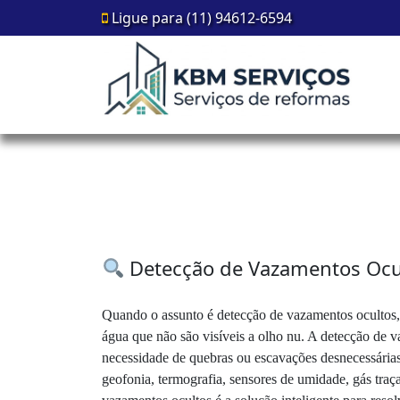
Ligue para (11) 94612-6594
Detecção de Vazamentos Oculto
Quando o assunto é detecção de vazamentos ocultos, 
água que não são visíveis a olho nu. A detecção de va
necessidade de quebras ou escavações desnecessárias
geofonia, termografia, sensores de umidade, gás tra