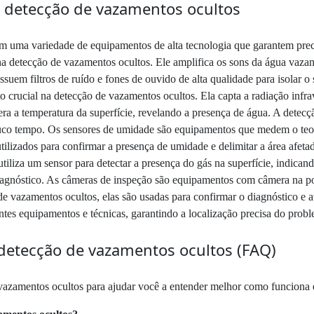
detecção de vazamentos ocultos
 uma variedade de equipamentos de alta tecnologia que garantem preci
a detecção de vazamentos ocultos. Ele amplifica os sons da água vazand
uem filtros de ruído e fones de ouvido de alta qualidade para isolar o
 crucial na detecção de vazamentos ocultos. Ela capta a radiação infr
ra a temperatura da superfície, revelando a presença de água. A detec
ouco tempo. Os sensores de umidade são equipamentos que medem o teo
tilizados para confirmar a presença de umidade e delimitar a área afet
 utiliza um sensor para detectar a presença do gás na superfície, indic
 diagnóstico. As câmeras de inspeção são equipamentos com câmera na po
de vazamentos ocultos, elas são usadas para confirmar o diagnóstico e a
tes equipamentos e técnicas, garantindo a localização precisa do pro
detecção de vazamentos ocultos (FAQ)
vazamentos ocultos para ajudar você a entender melhor como funciona es