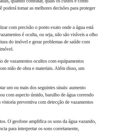
zadas, quando contratar, quais os custos e como
ê poderá tomar as melhores decisões para proteger
izar com precisão o ponto exato onde a água está
zamentos é oculta, ou seja, não são visíveis a olho
utura do imóvel e gerar problemas de saúde com
imóvel.
ção de vazamentos ocultos com equipamentos
 com mão de obra e materiais. Além disso, um
tar um ou mais dos seguintes sinais: aumento
o ou com aspecto úmido, barulho de água correndo
ma vistoria preventiva com detecção de vazamentos
tos. O geofone amplifica os sons da água vazando,
ncia para interpretar os sons corretamente,