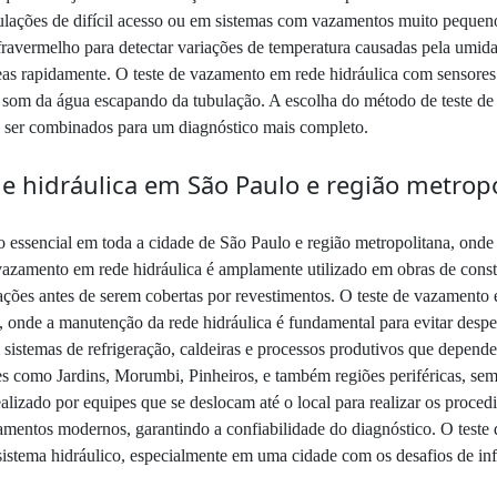
bulações de difícil acesso ou em sistemas com vazamentos muito pequen
infravermelho para detectar variações de temperatura causadas pela um
eas rapidamente. O teste de vazamento em rede hidráulica com sensores a
o som da água escapando da tubulação. A escolha do método de teste d
o ser combinados para um diagnóstico mais completo.
 hidráulica em São Paulo e região metrop
 essencial em toda a cidade de São Paulo e região metropolitana, onde 
 vazamento em rede hidráulica é amplamente utilizado em obras de con
lações antes de serem cobertas por revestimentos. O teste de vazament
 onde a manutenção da rede hidráulica é fundamental para evitar desper
m sistemas de refrigeração, caldeiras e processos produtivos que depen
res como Jardins, Morumbi, Pinheiros, e também regiões periféricas, se
lizado por equipes que se deslocam até o local para realizar os proced
mentos modernos, garantindo a confiabilidade do diagnóstico. O teste
 sistema hidráulico, especialmente em uma cidade com os desafios de inf