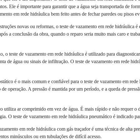
os. Ele é importante para garantir que a água seja transportada de form
amento em rede hidráulica bem feito antes de fechar paredes ou pisos evit
truções novas ou reformas, o teste de vazamento em rede hidráulica é e
pós a conclusão da obra, quando o reparo seria muito mais caro e traba
o, o teste de vazamento em rede hidráulica é utilizado para diagnostica
a de água ou sinais de infiltração. O teste de vazamento em rede hidrá
drostático é o mais comum e confiável para o teste de vazamento em rede
ão de operação. A pressão é mantida por um período, e a queda de press
co utiliza ar comprimido em vez de água. É mais rápido e não requer o
ia. O teste de vazamento em rede hidráulica pneumático é indicado pa
azamento em rede hidráulica com gás traçador é uma técnica de alta pre
entos minúsculos ou em tubulações de difícil acesso.