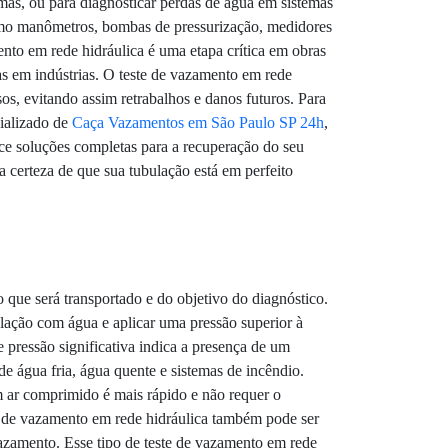
rmas, ou para diagnosticar perdas de água em sistemas
 como manômetros, bombas de pressurização, medidores
ento em rede hidráulica é uma etapa crítica em obras
as em indústrias. O teste de vazamento em rede
sos, evitando assim retrabalhos e danos futuros. Para
cializado de
Caça Vazamentos em São Paulo SP 24h
,
ce soluções completas para a recuperação do seu
a certeza de que sua tubulação está em perfeito
 que será transportado e do objetivo do diagnóstico.
lação com água e aplicar uma pressão superior à
pressão significativa indica a presença de um
de água fria, água quente e sistemas de incêndio.
m ar comprimido é mais rápido e não requer o
e de vazamento em rede hidráulica também pode ser
vazamento. Esse tipo de teste de vazamento em rede