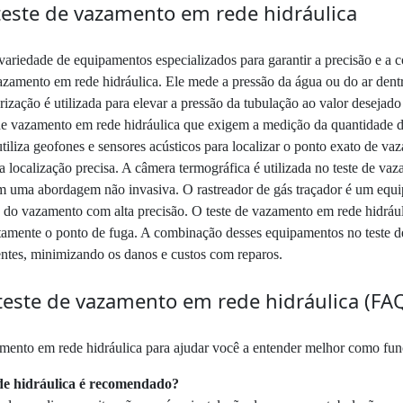
este de vazamento em rede hidráulica
 variedade de equipamentos especializados para garantir a precisão e a
vazamento em rede hidráulica. Ele mede a pressão da água ou do ar dent
ação é utilizada para elevar a pressão da tubulação ao valor desejado p
 de vazamento em rede hidráulica que exigem a medição da quantidade 
tiliza geofones e sensores acústicos para localizar o ponto exato de v
 localização precisa. A câmera termográfica é utilizada no teste de vaz
em uma abordagem não invasiva. O rastreador de gás traçador é um equi
to do vazamento com alta precisão. O teste de vazamento em rede hidráu
iretamente o ponto de fuga. A combinação desses equipamentos no teste 
entes, minimizando os danos e custos com reparos.
este de vazamento em rede hidráulica (FA
mento em rede hidráulica para ajudar você a entender melhor como funci
ede hidráulica é recomendado?