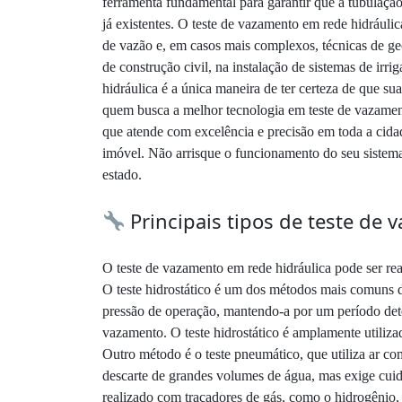
ferramenta fundamental para garantir que a tubulação
já existentes. O teste de vazamento em rede hidrául
de vazão e, em casos mais complexos, técnicas de geo
de construção civil, na instalação de sistemas de ir
hidráulica é a única maneira de ter certeza de que su
quem busca a melhor tecnologia em teste de vazamento
que atende com excelência e precisão em toda a cida
imóvel. Não arrisque o funcionamento do seu sistema 
estado.
Principais tipos de teste de
O teste de vazamento em rede hidráulica pode ser rea
O teste hidrostático é um dos métodos mais comuns d
pressão de operação, mantendo-a por um período dete
vazamento. O teste hidrostático é amplamente utilizad
Outro método é o teste pneumático, que utiliza ar c
descarte de grandes volumes de água, mas exige cuid
realizado com traçadores de gás, como o hidrogênio,