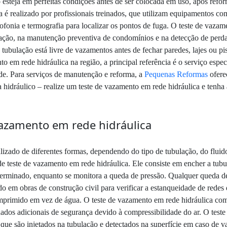
 esteja em perfeitas condições antes de ser colocada em uso, após refo
ica é realizado por profissionais treinados, que utilizam equipamentos
fonia e termografia para localizar os pontos de fuga. O teste de vazam
rigação, na manutenção preventiva de condomínios e na detecção de perd
a tubulação está livre de vazamentos antes de fechar paredes, lajes ou pi
 em rede hidráulica na região, a principal referência é o serviço espe
de. Para serviços de manutenção e reforma, a
Pequenas Reformas
ofere
hidráulico – realize um teste de vazamento em rede hidráulica e tenha 
 vazamento em rede hidráulica
lizado de diferentes formas, dependendo do tipo de tubulação, do fluido
e teste de vazamento em rede hidráulica. Ele consiste em encher a tubu
rminado, enquanto se monitora a queda de pressão. Qualquer queda de 
o em obras de construção civil para verificar a estanqueidade de redes 
omprimido em vez de água. O teste de vazamento em rede hidráulica co
ados adicionais de segurança devido à compressibilidade do ar. O test
 que são injetados na tubulação e detectados na superfície em caso de 