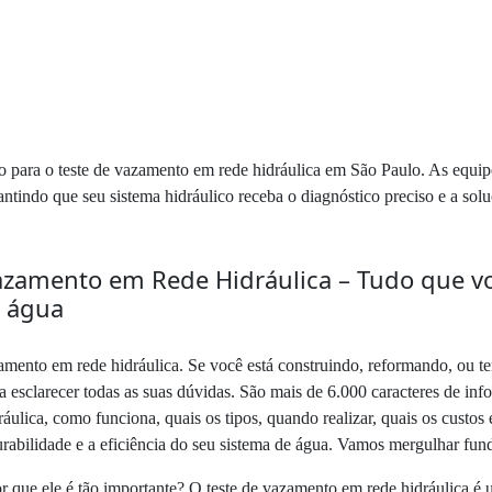
ão para o teste de vazamento em rede hidráulica em São Paulo. As equipe
rantindo que seu sistema hidráulico receba o diagnóstico preciso e a s
zamento em Rede Hidráulica – Tudo que voc
e água
mento em rede hidráulica. Se você está construindo, reformando, ou t
a esclarecer todas as suas dúvidas. São mais de 6.000 caracteres de info
áulica, como funciona, quais os tipos, quando realizar, quais os custo
durabilidade e a eficiência do seu sistema de água. Vamos mergulhar fu
or que ele é tão importante? O teste de vazamento em rede hidráulica é