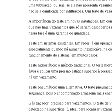
uma tubulação, ou seja, se ela não apresenta vazament
não seja danificada por infiltrações. Um teste de vaz
A importância do teste em novas instalações. Em cons
que não haja vazamentos que só seriam descobertos a
nessa fase é uma garantia de qualidade.
Teste em sistemas existentes. Em redes já em operaçã
especialmente quando há aumento inexplicável na cont
funcionamento do sistema, em muitos casos.
Teste hidrostático: o método tradicional. O teste hi
água e aplicar uma pressão estática superior à press
há um vazamento.
Teste pneumático: uma alternativa. O teste pneumáti
segurança, pois o ar comprimido armazena mais energ
Gás traçador: precisão para vazamentos. O teste de v
detectado na superfície. É ideal para localizar vazam